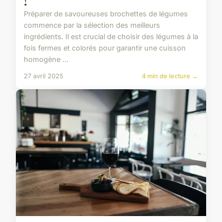
!
Préparer de savoureuses brochettes de légumes
commence par la sélection des meilleurs
ingrédients. Il est crucial de choisir des légumes à la
fois fermes et colorés pour garantir une cuisson
homogène ...
27 avril 2025
4 min de lecture →