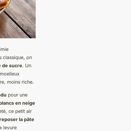
imie
s classique, on
e de sucre
. Un
e moelleux
re, moins riche.
ndu
pour une
blancs en neige
té, ce petit air
 reposer la pâte
a levure