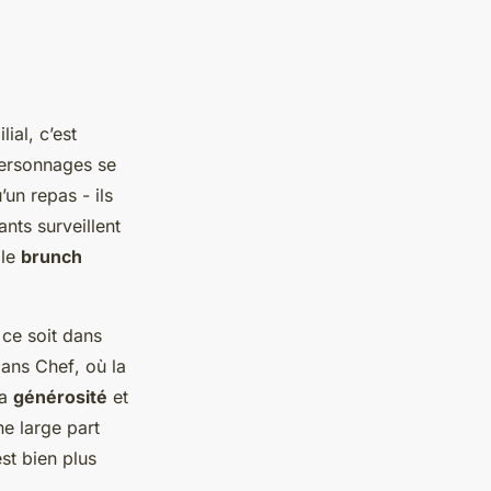
ial, c’est
personnages se
un repas - ils
ants surveillent
 le
brunch
 ce soit dans
 dans
Chef
, où la
la
générosité
et
une large part
st bien plus