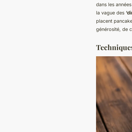
dans les années 
la vague des
‘d
placent pancake
générosité, de c
Techniques 