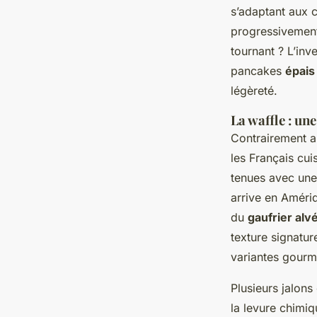
s’adaptant aux 
progressivement 
tournant ? L’inv
pancakes
épais
légèreté.
La waffle : un
Contrairement a
les Français cui
tenues avec une
arrive en Amériq
du
gaufrier alv
texture signatur
variantes gourm
Plusieurs jalons
la levure chimiq