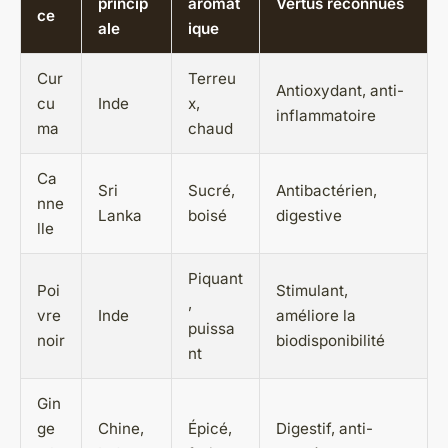
princip
aromat
Vertus reconnues
ce
ale
ique
Cur
Terreu
Antioxydant, anti-
cu
Inde
x,
inflammatoire
ma
chaud
Ca
Sri
Sucré,
Antibactérien,
nne
Lanka
boisé
digestive
lle
Piquant
Poi
Stimulant,
,
vre
Inde
améliore la
puissa
noir
biodisponibilité
nt
Gin
ge
Chine,
Épicé,
Digestif, anti-