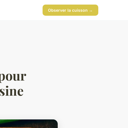
Observer la cuisson →
 pour
isine