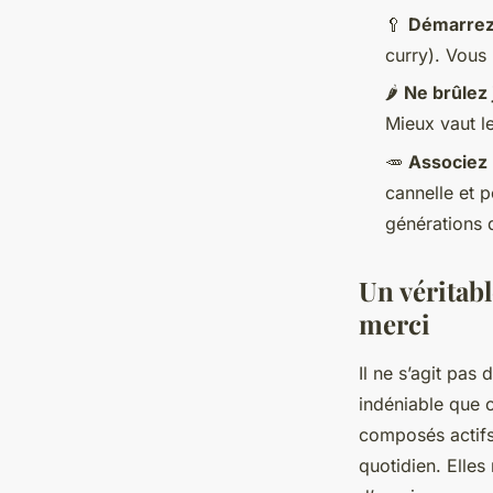
🥄
Démarrez
curry). Vous 
🌶️
Ne brûlez 
Mieux vaut le
🥕
Associez
cannelle et 
générations d
Un véritabl
merci
Il ne s’agit pas
indéniable que 
composés actifs 
quotidien. Elles