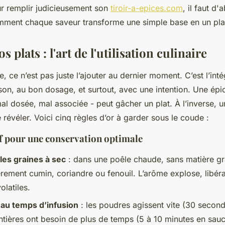
ur remplir judicieusement son
tiroir-a-epices.com
, il faut d'
ment chaque saveur transforme une simple base en un pl
 plats : l'art de l'utilisation culinaire
ce, ce n’est pas juste l’ajouter au dernier moment. C’est l’int
son, au bon dosage, et surtout, avec une intention. Une épic
al dosée, mal associée - peut gâcher un plat. À l’inverse, 
e révéler. Voici cinq règles d’or à garder sous le coude :
ef pour une conservation optimale
 les graines à sec
: dans une poêle chaude, sans matière gra
rement cumin, coriandre ou fenouil. L’arôme explose, libéra
olatiles.
 au temps d’infusion
: les poudres agissent vite (30 second
entières ont besoin de plus de temps (5 à 10 minutes en sauc