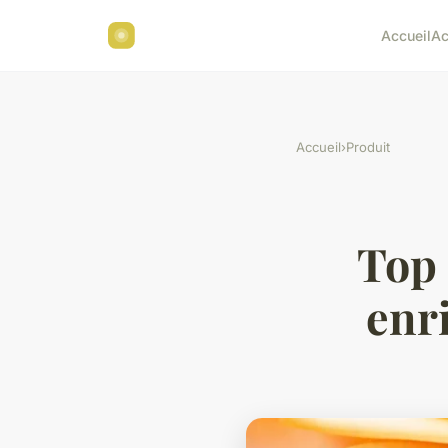
Accueil
Ac
Accueil
›
Produit
Top 
enri