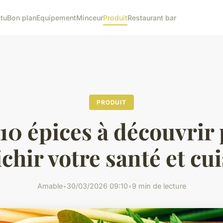
tu
Bon plan
Equipement
Minceur
Produit
Restaurant bar
PRODUIT
10 épices à découvrir
chir votre santé et cu
Amable
•
30/03/2026 09:10
•
9 min de lecture