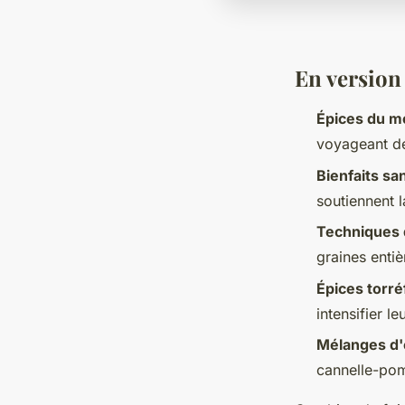
En version
Épices du 
voyageant dep
Bienfaits sa
soutiennent l
Techniques 
graines entiè
Épices torré
intensifier l
Mélanges d'
cannelle-pom