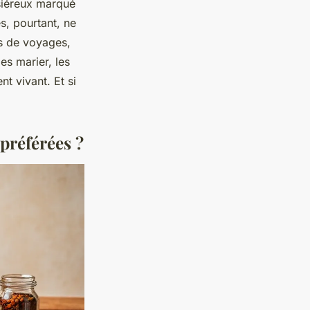
siéreux marqué
es, pourtant, ne
es de voyages,
es marier, les
t vivant. Et si
 préférées ?