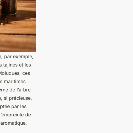
in, par exemple,
tajines et les
 Moluques, ces
es maritimes
rne de l’arbre
e, si précieuse,
ptée par les
l’empreinte de
e aromatique.