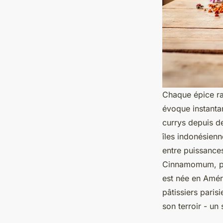
Chaque épice rac
évoque instanta
currys depuis de
îles indonésienn
entre puissances
Cinnamomum
, 
est née en Améri
pâtissiers paris
son terroir - un