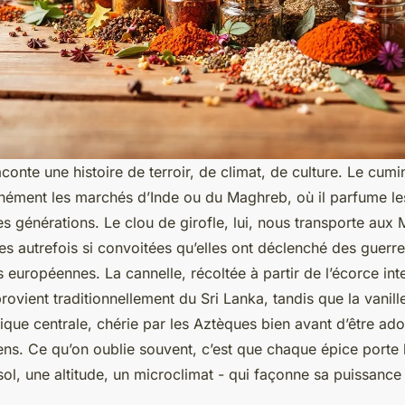
onte une histoire de terroir, de climat, de culture. Le cum
nément les marchés d’Inde ou du Maghreb, où il parfume les 
s générations. Le clou de girofle, lui, nous transporte aux
es autrefois si convoitées qu’elles ont déclenché des guerr
 européennes. La cannelle, récoltée à partir de l’écorce inte
provient traditionnellement du Sri Lanka, tandis que la vanill
que centrale, chérie par les Aztèques bien avant d’être ado
iens. Ce qu’on oublie souvent, c’est que chaque épice porte 
 sol, une altitude, un microclimat - qui façonne sa puissanc