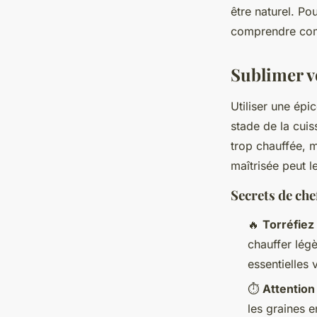
être naturel. Po
comprendre com
Sublimer vos
Utiliser une épi
stade de la cuis
trop chauffée, m
maîtrisée peut l
Secrets de ch
🔥
Torréfiez
chauffer légè
essentielles v
⏱️
Attention
les graines 