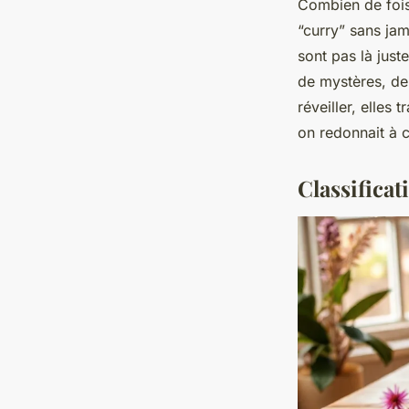
Combien de fois
“curry” sans jam
sont pas là just
de mystères, de 
réveiller, elles
on redonnait à c
Classificat