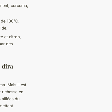
iment, curcuma,
r de 180°C.
uide.
e et citron,
par des
 dira
a. Mais il est
r richesse en
 alliées du
rmettent