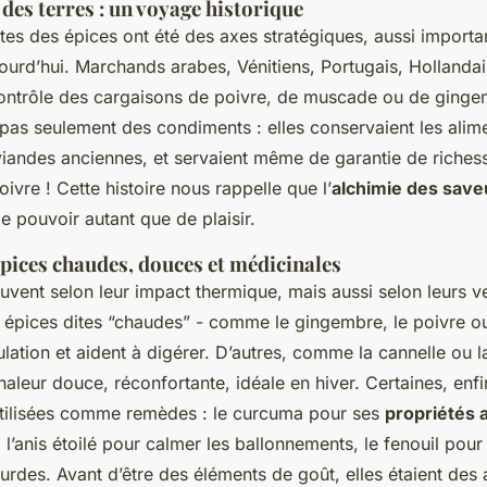
 des terres : un voyage historique
es des épices ont été des axes stratégiques, aussi importa
jourd’hui. Marchands arabes, Vénitiens, Portugais, Hollanda
contrôle des cargaisons de poivre, de muscade ou de ging
 pas seulement des condiments : elles conservaient les ali
viandes anciennes, et servaient même de garantie de richess
ivre ! Cette histoire nous rappelle que l’
alchimie des save
de pouvoir autant que de plaisir.
 épices chaudes, douces et médicinales
uvent selon leur impact thermique, mais aussi selon leurs v
s épices dites “chaudes” - comme le gingembre, le poivre ou
culation et aident à digérer. D’autres, comme la cannelle ou
aleur douce, réconfortante, idéale en hiver. Certaines, enfi
tilisées comme remèdes : le curcuma pour ses
propriétés a
, l’anis étoilé pour calmer les ballonnements, le fenouil po
ourdes. Avant d’être des éléments de goût, elles étaient des 