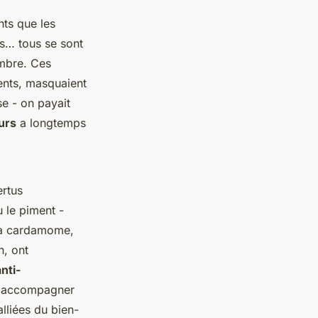
nts que les
is… tous se sont
embre. Ces
ments, masquaient
e - on payait
urs
a longtemps
ertus
 le piment -
 la cardamome,
n, ont
nti-
ur accompagner
alliées du bien-