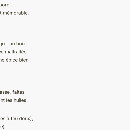
abord
at mémorable.
égrer au bon
e maltraitée -
une épice bien
sse, faites
nt les huiles
es à feu doux),
e).