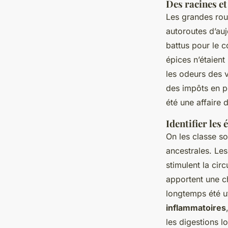
Des racines et
Les grandes rout
autoroutes d’au
battus pour le 
épices n’étaient
les odeurs des 
des impôts en po
été une affaire 
Identifier les
On les classe so
ancestrales. Le
stimulent la cir
apportent une ch
longtemps été u
inflammatoires
les digestions l